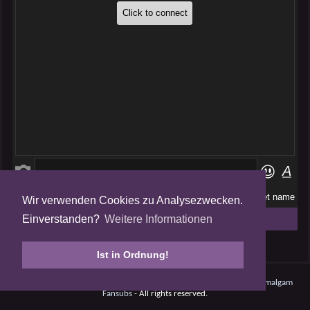
Wir verwenden Cookies zu Analysezwecken.
Folge uns auf
Einverstanden?
Weitere Informationen
Tweets by AmalgamFansubs
Ist in Ordnung!
Amalgam V5.0.210708 - Dynamite -
Datenschutz
- © 2008 - 2026
Amalgam
Fansubs
- All rights reserved.