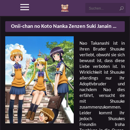
Onii-chan no Koto Nanka Zenzen Suki Janain Dakara ne!!
Nao Takanashi ist in
ihren Bruder Shusuke
verliebt, obwohl sie sich
bewusst ist, dass diese
Liebe verboten ist. In
Wirklichkeit ist Shusuke
allerdings nur ihr
Adoptivbruder und
nachdem Nao dies
erfährt, versucht sie
mit Shusuke
zusammenzukommen.
Leider kommt ihr
jedoch Shusukes
Freundin Iroha