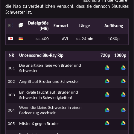
Tsuchiura in die Quere,
die Nao zu verdeutlichen versucht, dass sie dennoch Shusukes
Schwester ist.
Dateigröße
Formart
Länge
Auflösung
(MB)
ca. 400
AVI
ca. 24min
1080p
NR
Uncensored Blu-Ray Rip
720p
1080p
Die unartigen Tage von Bruder und
001
Schwester
002
Angriff auf Bruder und Schwester
Ein Rivale taucht auf! Bruder und
003
Schwester in Schwierigkeiten!
Wenn die kleine Schwester in einen
004
Badeanzug wechselt
005
Mister X gegen Bruder