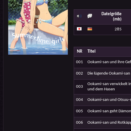
Dateigröße
(mb)
285
NR
Titel
001
Ookami-san und ihre Gef
002
Die lügende Ookami-san
Ookami-san verwickelt i
003
und dem Hasen
004
Ookami-san und Otsuu-se
005
Ookami-san geht Dämon
006
Ookami-san und Rotkäp