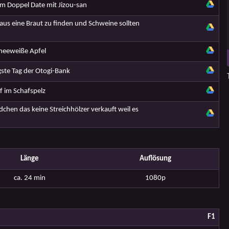
m Doppel Date mit Jizou-san
aus eine Braut zu finden und Schweine sollten
neeweiße Apfel
ste Tag der Otogi-Bank
 im Schafspelz
hen das keine Streichhölzer verkauft weil es
Länge
Auflösung
ca. 24 min
1080p
F1