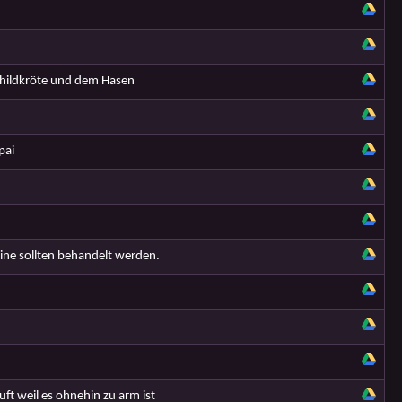
childkröte und dem Hasen
pai
ine sollten behandelt werden.
t weil es ohnehin zu arm ist