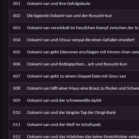
001
Ookami-san und ihre Gefolgsleute
002
Die lügende Ookami-san und der Ryoushi-kun
003
Ookami-san verwickelt im hässlichen Kampf zwischen der S
004
Ookami-san und Otsuu-senpai die einen Gefallen erwidert
005
Ookami-san geht Dämonen erschlagen mit Momo-chan-sen
006
Ookami-san und Rotkäppchen… ach und Ryoushi-kun
007
Ookami-san geht zu einem Doppel Date mit Jizou-san
008
Ookami-san hilft einer Maus eine Braut zu finden und Schwe
009
Ookami-san und der schneeweiße Apfel
010
Ookami-san und der längste Tag der Otogi-Bank
011
Ookami-san und der Wolf im Schafspelz
012
Ookami-san und das Mädchen das keine Streichhölzer verkauf