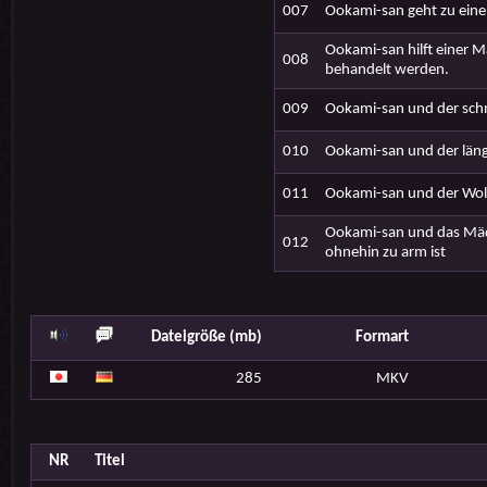
007
Ookami-san geht zu eine
Ookami-san hilft einer M
008
behandelt werden.
009
Ookami-san und der sch
010
Ookami-san und der läng
011
Ookami-san und der Wolf
Ookami-san und das Mädc
012
ohnehin zu arm ist
Dateigröße (mb)
Formart
285
MKV
NR
Titel