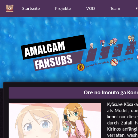
Startseite
Projekte
VOD
Team
F
Ore no Imouto ga Konn
Kyōsuke Kōsaka
als Model, übe
kennt nur diese
durch Zufall h
Kirinos anfäng
verraten, wesh