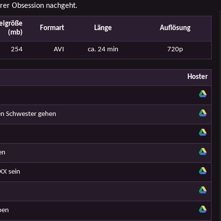
hrer Obsession nachgeht.
eigröße
Formart
Länge
Auflösung
(mb)
254
AVI
ca. 24 min
720p
Hoster
nen Schwester gehen
en
XX sein
ben