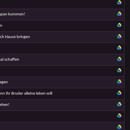
 Japan kommen!
in
ach Hause bringen
i schaffen
ragen
 ihr Bruder alleine leben will
iehen!