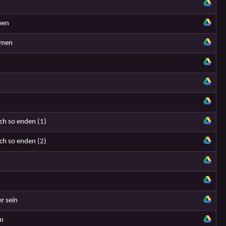
ben
mmen
n
ch so enden (1)
ch so enden (2)
r sein
in