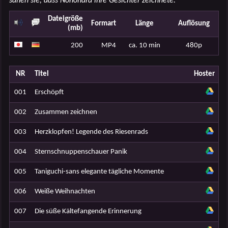
sahen sie, dass Nonohara ihre Gesichter zeichnete.
Dateigröße
Formart
Länge
Auflösung
(mb)
200
MP4
ca. 10 min
480p
NR
Titel
Hoster
001
Erschöpft
002
Zusammen zeichnen
003
Herzklopfen! Legende des Riesenrads
004
Sternschnuppenschauer Panik
005
Taniguchi-sans elegante tägliche Momente
006
Weiße Weihnachten
007
Die süße Kältefangende Erinnerung