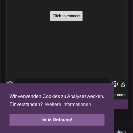
Wir verwenden Cookies zu Analysezwecken.
Folge uns auf
Einverstanden?
Weitere Informationen
Tweets by AmalgamFansubs
Ist in Ordnung!
Amalgam V5.0.210708 - Dynamite -
Datenschutz
- © 2008 - 2026
Amalgam