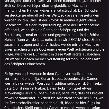
versiegeln sollten. Unsere Vorfahren nannten sie „Die Infinity-
Steine.“ Diese verfügen über unglaubliche Macht, in
menschlichen Händen wären sie katastrophal. Der Schöpfer
versteckte sie überall auf der Welt, so dass sie nie gefunden
werden sollten. Dies ist der Prolog zu meiner eigentlichen
Geschichte. Laut der Prophezeihung, wird der Ort der Steine
offenbart, wenn sich die Boten der Schöpfung und der
Zerstörung erneut erheben und gegeneinander in die Schlacht
ziehen. Dann werde ich… nein, dann wird SIGMA diese Steine
zusammentragen und ich, Arhades, werde mir die Macht zu
Eigen machen um als Gott einer neuen Welt aufsteigen und die
Plage, welche die Dunkelheit in diese Welt setzte auslöschen.
Ich werde sie nach meiner Vorstellung formen und den Platz
des Schöpfers einnehmen.
Einige von euch werden in dem Game vermutlich eines
vermissen. Conan. Tja, Conan ist out, besonders die Games,
weshalb nun wieder Wert auf Tradition gelegt wird. Shin Sekai
Beta 1.0 ist nun verfügbar. Da ein Pokémon Spiel etwas
aufwendiger als ein Conan-Spiel ist, bedeutet, dass das Projekt
etwas permanenter in Arbeit ist. Also nicht so wie bei Subs, wo
ihr Rechtschreibfehler behalten dürft, könnt ihr hier Bugs im
Chat posten. Stellt euch das Ganze so vor, als wenn louisetan