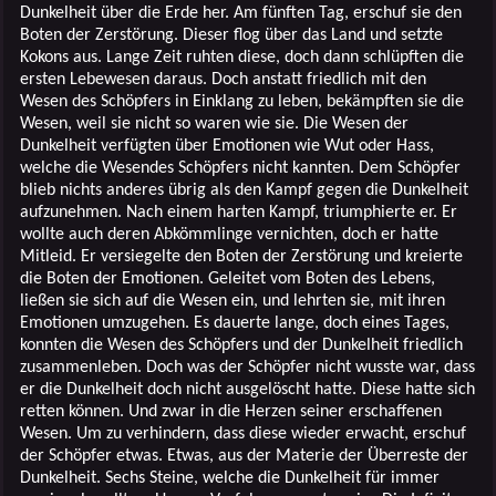
Dunkelheit über die Erde her. Am fünften Tag, erschuf sie den
Boten der Zerstörung. Dieser flog über das Land und setzte
Kokons aus. Lange Zeit ruhten diese, doch dann schlüpften die
ersten Lebewesen daraus. Doch anstatt friedlich mit den
Wesen des Schöpfers in Einklang zu leben, bekämpften sie die
Wesen, weil sie nicht so waren wie sie. Die Wesen der
Dunkelheit verfügten über Emotionen wie Wut oder Hass,
welche die Wesendes Schöpfers nicht kannten. Dem Schöpfer
blieb nichts anderes übrig als den Kampf gegen die Dunkelheit
aufzunehmen. Nach einem harten Kampf, triumphierte er. Er
wollte auch deren Abkömmlinge vernichten, doch er hatte
Mitleid. Er versiegelte den Boten der Zerstörung und kreierte
die Boten der Emotionen. Geleitet vom Boten des Lebens,
ließen sie sich auf die Wesen ein, und lehrten sie, mit ihren
Emotionen umzugehen. Es dauerte lange, doch eines Tages,
konnten die Wesen des Schöpfers und der Dunkelheit friedlich
zusammenleben. Doch was der Schöpfer nicht wusste war, dass
er die Dunkelheit doch nicht ausgelöscht hatte. Diese hatte sich
retten können. Und zwar in die Herzen seiner erschaffenen
Wesen. Um zu verhindern, dass diese wieder erwacht, erschuf
der Schöpfer etwas. Etwas, aus der Materie der Überreste der
Dunkelheit. Sechs Steine, welche die Dunkelheit für immer