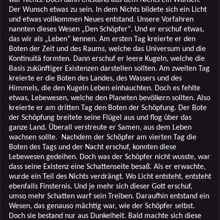
Der Wunsch etwas zu sein. In dem Nichts bildete sich ein Licht
und etwas vollkommen Neues entstand. Unsere Vorfahren
nannten dieses Wesen „Den Schöpfer“. Und er erschuf etwas,
das wir als „Leben“ kennen. Am ersten Tag kreierte er den
Boten der Zeit und des Raums, welche das Universum und die
Kontinuitä formten. Dann erschuf er leere Kugeln, welche die
Basis zukünftiger Existenzen darstellen sollten. Am zweiten Tag
kreierte er die Boten des Landes, des Wassers und des
Himmels, die den Kugeln Leben einhauchten. Doch es fehlte
etwas, Lebewesen, welche den Planeten bevölkern sollten. Also
kreierte er am dritten Tag den Boten der Schöpfung. Der Bote
der Schöpfung breitete seine Flügel aus und flog über das
ganze Land. Überall verstreute er Samen, aus dem Leben
wachsen sollte. Nachdem der Schöpfer am vierten Tag die
Boten des Tags und der Nacht erschuf, konnten diese
Lebewesen gedeihen. Doch was der Schöpfer nicht wusste, war
dass seine Existenz eine Schattenseite besaß. Als er erwachte,
wurde ein Teil des Nichts verdrängt. Wo Licht entsteht, entsteht
ebenfalls Finsternis. Und je mehr sich dieser Gott erschuf,
umso mehr Schatten warf sein Treiben. Daraufhin entstand ein
Wesen, das genauso mächtig war, wie der Schöpfer selbst.
Doch sie bestand nur aus Dunkelheit. Bald machte sich diese