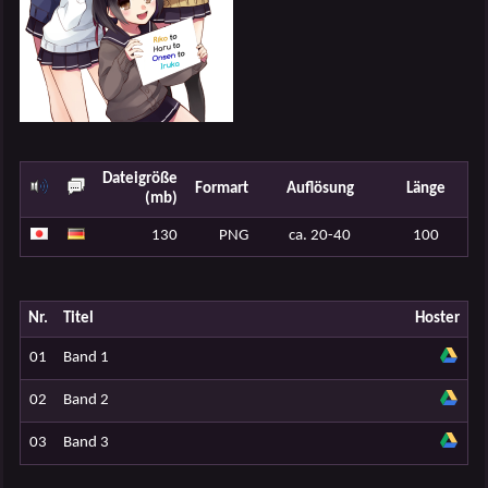
Dateigröße
Formart
Auflösung
Länge
(mb)
130
PNG
ca. 20-40
100
Nr.
Titel
Hoster
01
Band 1
02
Band 2
03
Band 3