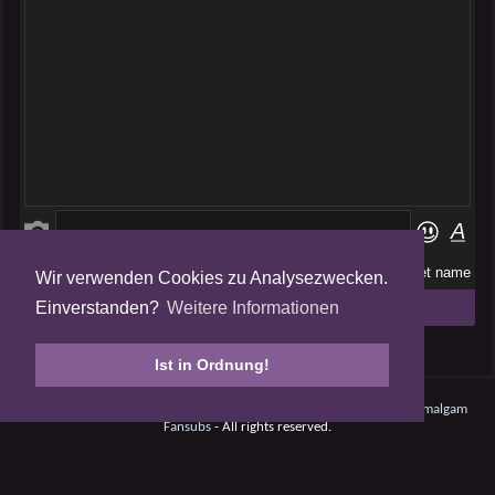
Wir verwenden Cookies zu Analysezwecken.
Folge uns auf
Einverstanden?
Weitere Informationen
Tweets by AmalgamFansubs
Ist in Ordnung!
Amalgam V5.0.210708 - Dynamite -
Datenschutz
- © 2008 - 2026
Amalgam
Fansubs
- All rights reserved.