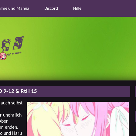
ilme und Manga
Discord
Hilfe
BD 9-12 & RtH 15
 auch selbst
r unehrlich
Aber
em enden,
ko und Haru