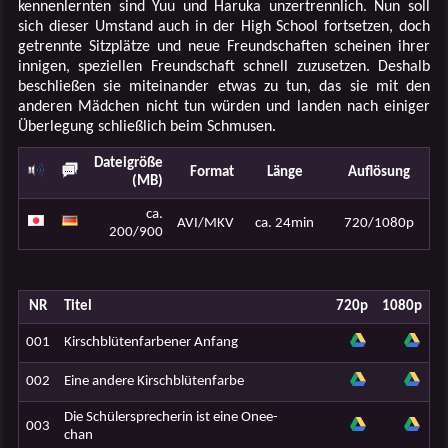
kennenlernten sind Yuu und Haruka unzertrennlich. Nun soll
sich dieser Umstand auch in der High School fortsetzen, doch
getrennte Sitzplätze und neue Freundschaften scheinen ihrer
innigen, speziellen Freundschaft schnell zuzusetzen. Deshalb
beschließen sie miteinander etwas zu tun, das sie mit den
anderen Mädchen nicht tun würden und landen nach einiger
Überlegung schließlich beim Schmusen.
Dateigröße
Format
Länge
Auflösung
(MB)
ca.
AVI/MKV
ca. 24min
720/1080p
200/900
NR
Titel
720p
1080p
001
Kirschblütenfarbener Anfang
002
Eine andere Kirschblütenfarbe
Die Schülersprecherin ist eine Onee-
003
chan