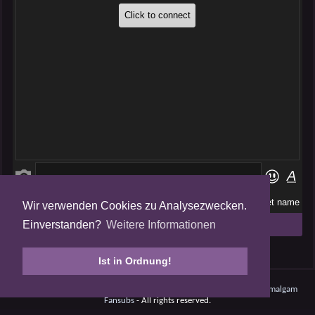
Wir verwenden Cookies zu Analysezwecken.
Folge uns auf
Einverstanden?
Weitere Informationen
Tweets by AmalgamFansubs
Ist in Ordnung!
Amalgam V5.0.210708 - Dynamite -
Datenschutz
- © 2008 - 2026
Amalgam
Fansubs
- All rights reserved.