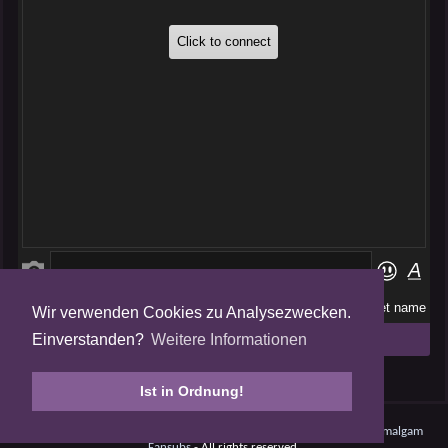
Wir verwenden Cookies zu Analysezwecken.
Folge uns auf
Einverstanden?
Weitere Informationen
Tweets by AmalgamFansubs
Ist in Ordnung!
Amalgam V5.0.210708 - Dynamite -
Datenschutz
- © 2008 - 2026
Amalgam
Fansubs
- All rights reserved.