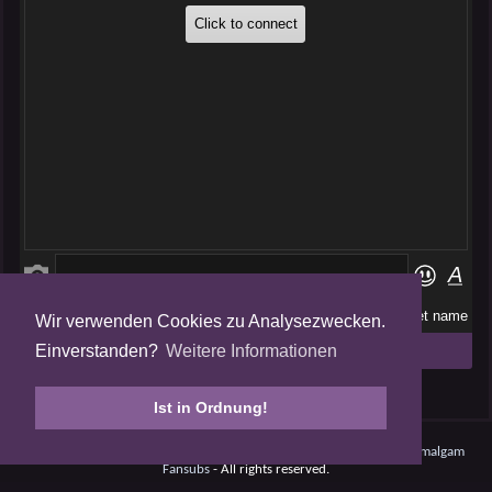
Wir verwenden Cookies zu Analysezwecken.
Folge uns auf
Einverstanden?
Weitere Informationen
Tweets by AmalgamFansubs
Ist in Ordnung!
Amalgam V5.0.210708 - Dynamite -
Datenschutz
- © 2008 - 2026
Amalgam
Fansubs
- All rights reserved.