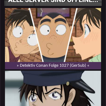
» Detektiv Conan Folge 1027 (GerSub) «