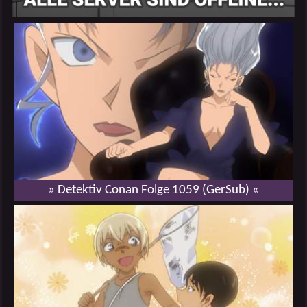
» Detektiv Conan Folge 1059 (GerSub) «