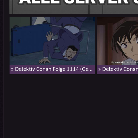
» Detektiv Conan Folge 1114 (GerSub) «