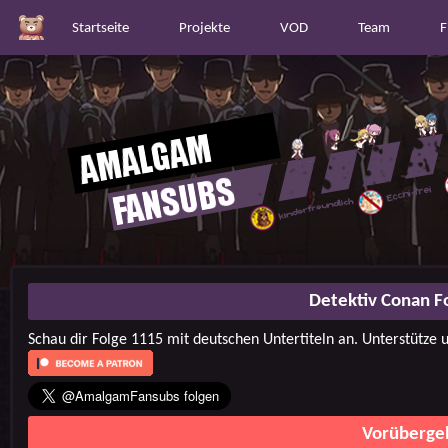
Startseite
Projekte
VOD
Team
F
Detektiv Conan F
Schau dir Folge 1115 mit deutschen Untertiteln an. Unterstütze u
Vorübergeh