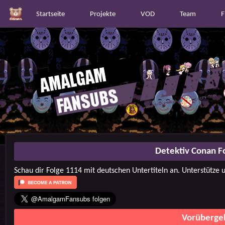
Startseite
Projekte
VOD
Team
F
Detektiv Conan F
Schau dir Folge 1114 mit deutschen Untertiteln an. Unterstütze u
Vorübergeh