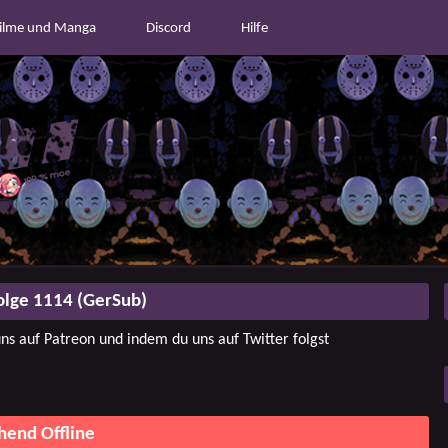
ilme und Manga
Discord
Hilfe
olge 1114 (GerSub)
ns auf Patreon und indem du uns auf Twitter folgst
end Offline