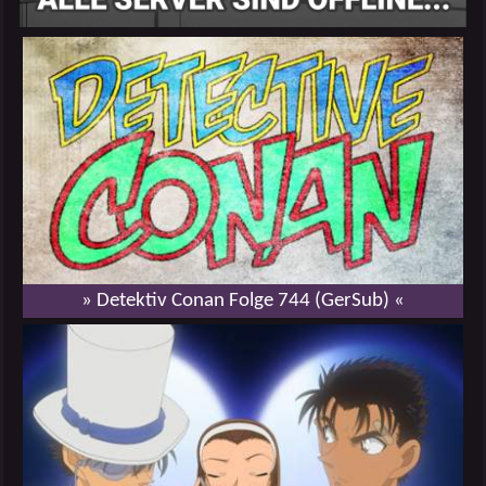
» Detektiv Conan Folge 744 (GerSub) «