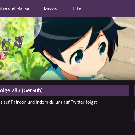
ilme und Manga
Discord
Hilfe
olge 783 (GerSub)
s auf Patreon und indem du uns auf Twitter folgst