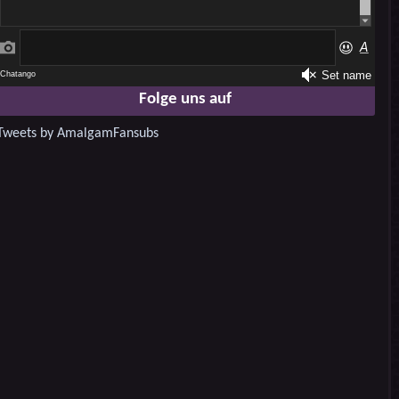
Folge uns auf
Tweets by AmalgamFansubs