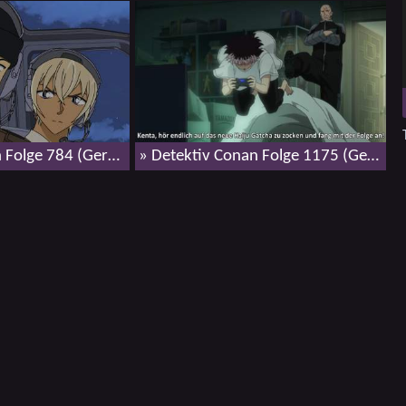
» Detektiv Conan Folge 784 (GerSub) «
» Detektiv Conan Folge 1175 (GerSub) «