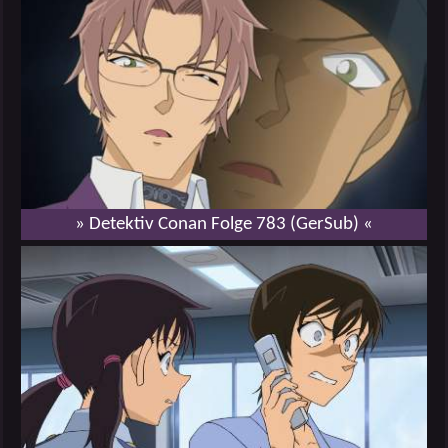
» Detektiv Conan Folge 783 (GerSub) «