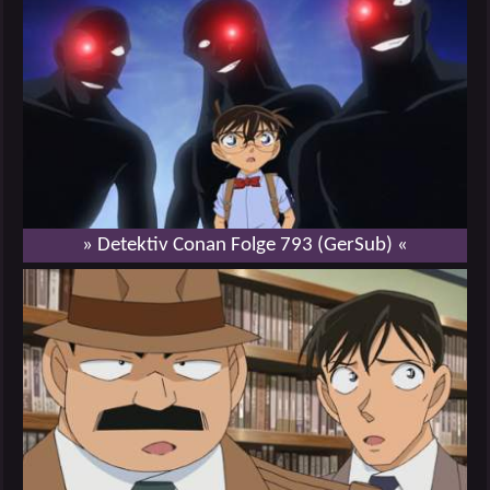
» Detektiv Conan Folge 793 (GerSub) «