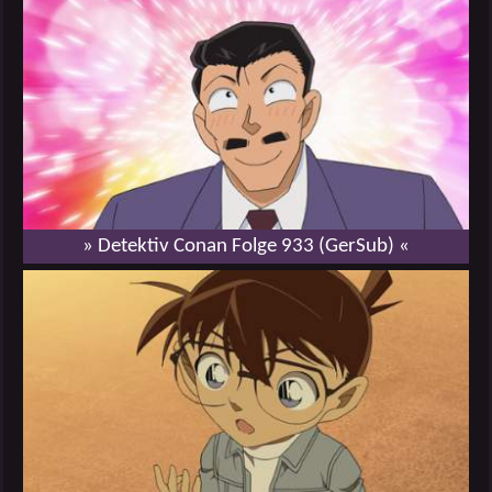
» Detektiv Conan Folge 933 (GerSub) «